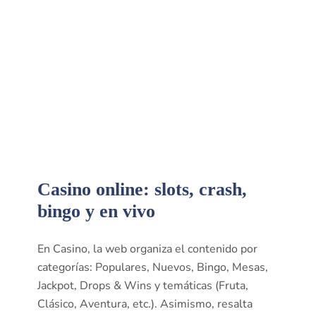
Casino online: slots, crash,
bingo y en vivo
En Casino, la web organiza el contenido por
categorías: Populares, Nuevos, Bingo, Mesas,
Jackpot, Drops & Wins y temáticas (Fruta,
Clásico, Aventura, etc.). Asimismo, resalta